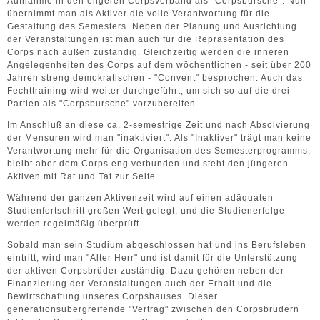
Aufnahme in den engeren Corpsverband als "Corpsbursche". Nun
übernimmt man als Aktiver die volle Verantwortung für die
Gestaltung des Semesters. Neben der Planung und Ausrichtung
der Veranstaltungen ist man auch für die Repräsentation des
Corps nach außen zuständig. Gleichzeitig werden die inneren
Angelegenheiten des Corps auf dem wöchentlichen - seit über 200
Jahren streng demokratischen - "Convent" besprochen. Auch das
Fechttraining wird weiter durchgeführt, um sich so auf die drei
Partien als "Corpsbursche" vorzubereiten.
Im Anschluß an diese ca. 2-semestrige Zeit und nach Absolvierung
der Mensuren wird man "inaktiviert". Als "Inaktiver" trägt man keine
Verantwortung mehr für die Organisation des Semesterprogramms,
bleibt aber dem Corps eng verbunden und steht den jüngeren
Aktiven mit Rat und Tat zur Seite.
Während der ganzen Aktivenzeit wird auf einen adäquaten
Studienfortschritt großen Wert gelegt, und die Studienerfolge
werden regelmäßig überprüft.
Sobald man sein Studium abgeschlossen hat und ins Berufsleben
eintritt, wird man "Alter Herr" und ist damit für die Unterstützung
der aktiven Corpsbrüder zuständig. Dazu gehören neben der
Finanzierung der Veranstaltungen auch der Erhalt und die
Bewirtschaftung unseres Corpshauses. Dieser
generationsübergreifende "Vertrag" zwischen den Corpsbrüdern